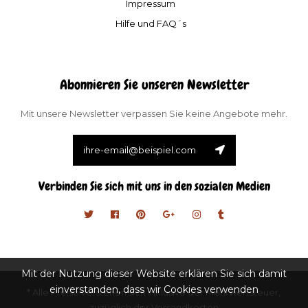
Impressum
Hilfe und FAQ´s
Abonnieren Sie unseren Newsletter
Mit unsere Newsletter verpassen Sie keine Angebote mehr.
Verbinden Sie sich mit uns in den sozialen Medien
Mit der Nutzung dieser Website erklären Sie sich damit
einverstanden, dass wir Cookies verwenden
* Alle Preise verstehen sich inklusive der Mehrwertsteuer,
zuzüglich der Versandkosten