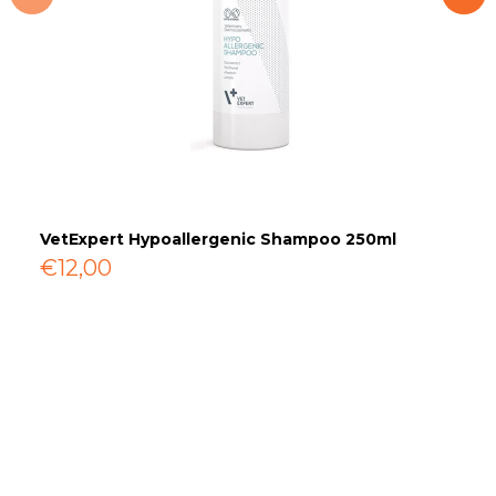
VetExpert Hypoallergenic Shampoo 250ml
H
€12,00
€