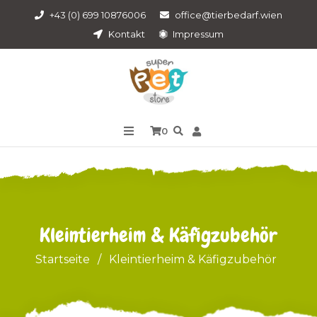
+43 (0) 699 10876006
office@tierbedarf.wien
Kontakt
Impressum
0
Kleintierheim & Käfigzubehör
Startseite
/
Kleintierheim & Käfigzubehör