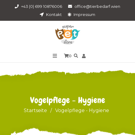
+43 (0) 699 10876006
office@tierbedarf.wien
Kontakt
Impressum
0
Vogelpflege - Hygiene
Startseite
/
Vogelpflege - Hygiene