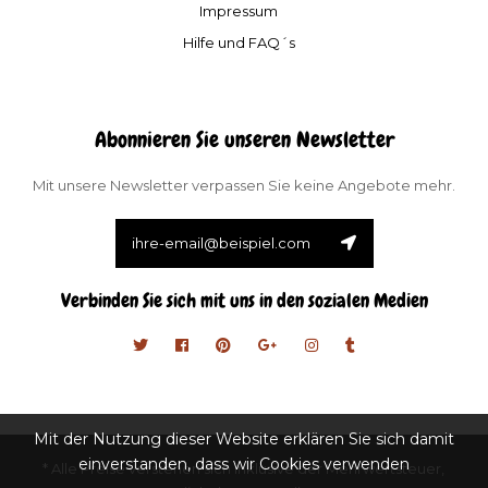
Impressum
Hilfe und FAQ´s
Abonnieren Sie unseren Newsletter
Mit unsere Newsletter verpassen Sie keine Angebote mehr.
Verbinden Sie sich mit uns in den sozialen Medien
Mit der Nutzung dieser Website erklären Sie sich damit
einverstanden, dass wir Cookies verwenden
* Alle Preise verstehen sich inklusive der Mehrwertsteuer,