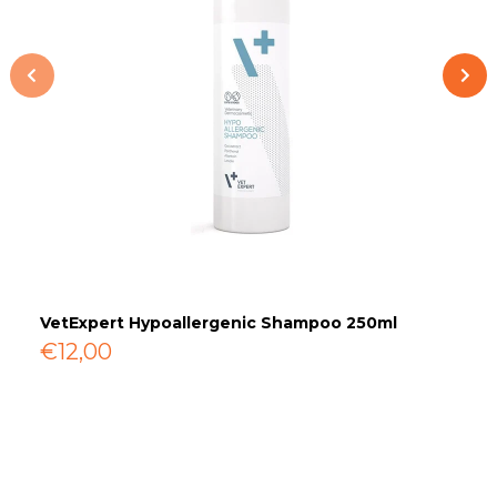
VetExpert Hypoallergenic Shampoo 250ml
H
€12,00
€