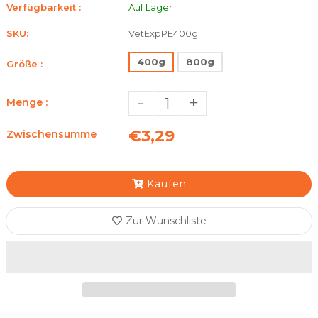
Verfügbarkeit :
Auf Lager
SKU:
VetExpPE400g
400g
800g
Größe :
-
+
Menge :
€3,29
Zwischensumme
Kaufen
Zur Wunschliste