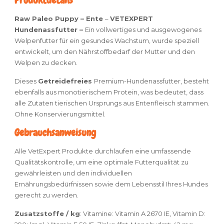
Produktdetails
Raw Paleo Puppy
– Ente
–
VETEXPERT
Hundenassfutter –
E
in vollwertiges und ausgewogenes
Welpenfutter für ein gesundes Wachstum, wurde speziell
entwickelt, um den Nährstoffbedarf der Mutter und den
Welpen zu decken.
Dieses
Getreidefreies
Premium-Hundenassfutter, besteht
ebenfalls aus monotierischem Protein, was bedeutet, dass
alle Zutaten tierischen Ursprungs aus Entenfleisch stammen.
Ohne Konservierungsmittel.
Gebrauchsanweisung
Alle VetExpert Produkte durchlaufen eine umfassende
Qualitätskontrolle, um eine optimale Futterqualität zu
gewährleisten und den individuellen
Ernährungsbedürfnissen sowie dem Lebensstil Ihres Hundes
gerecht zu werden.
Zusatzstoffe / kg
:
Vitamine: Vitamin A 2670 IE, Vitamin D: