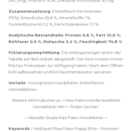
290; (mg), Vitamin E 50 IE, Zinksulfat-Monohydrat: 42 mg
Zusammensetzung
:
Entenfleisch mit Innereien
(70%), Entenbrühe 28,8 %, Mineralstoffe 1 %,
Sonnenblumenöl 0,2 %, Eierschalenpulver 0,1 %
Analytische Bestandteile:
Protein 9,6 %, Fett 10,6 %,
Rohfaser 0,9 %, Rohasche 2,4 %, Feuchtigkeit 74,8 %
Fütterungsempfehlung
: Die Anfangsmengen sind in der
Tabelle auf dem Etikett dargestellt. Die Tiere müssen immer
frisches Trinkwasser zur Verfügung haben. Nach dem Öffnen
kühl aufbewahren und bei Raumtemperatur servieren.
Vorteile
: monoprotein Hundefutter, Entenfleisch,
Getreidefreies
Weitere Informationen zu -> Raw Paleo Hunde Nassfutter
Hundefutter Info
<- finden Sie hier!
-> Aktuelle Studie Raw Paleo Hundefutter <-
Keywords :
VetExpert Raw Paleo Puppy Ente –
Premium