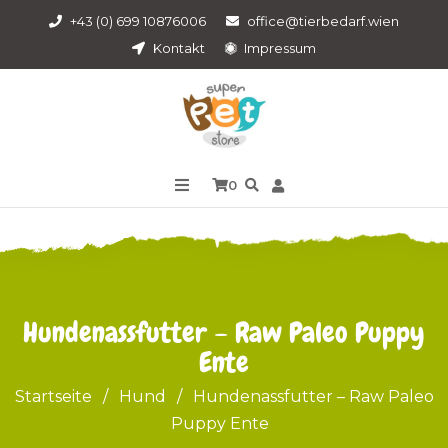
+43 (0) 699 10876006
office@tierbedarf.wien
Kontakt
Impressum
0
Hundenassfutter – Raw Paleo Puppy
Ente
Startseite
/
Hund
/
Hundenassfutter – Raw Paleo
Puppy Ente