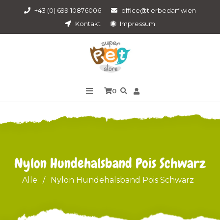
+43 (0) 699 10876006
office@tierbedarf.wien
Kontakt
Impressum
0
Nylon Hundehalsband Pois Schwarz
Alle
/
Nylon Hundehalsband Pois Schwarz