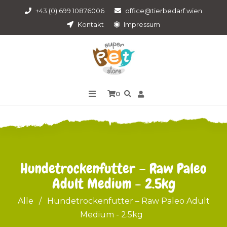
+43 (0) 699 10876006
office@tierbedarf.wien
Kontakt
Impressum
0
Hundetrockenfutter – Raw Paleo
Adult Medium - 2.5kg
Alle
/
Hundetrockenfutter – Raw Paleo Adult
Medium - 2.5kg