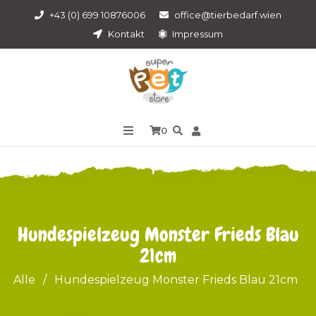
+43 (0) 699 10876006
office@tierbedarf.wien
Kontakt
Impressum
0
Hundespielzeug Monster Frieds Blau
21cm
Alle
/
Hundespielzeug Monster Frieds Blau 21cm