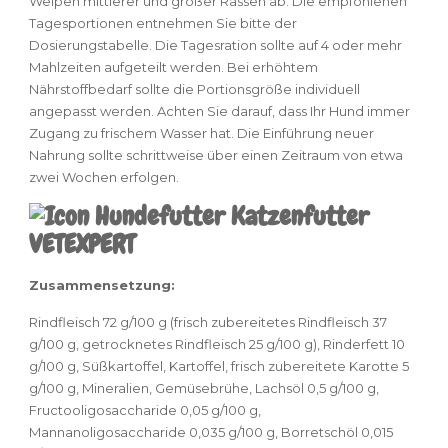
Welpen mittlerer und großer Rassen ab. Die empfohlenen
Tagesportionen entnehmen Sie bitte der
Dosierungstabelle. Die Tagesration sollte auf 4 oder mehr
Mahlzeiten aufgeteilt werden. Bei erhöhtem
Nährstoffbedarf sollte die Portionsgröße individuell
angepasst werden. Achten Sie darauf, dass Ihr Hund immer
Zugang zu frischem Wasser hat. Die Einführung neuer
Nahrung sollte schrittweise über einen Zeitraum von etwa
zwei Wochen erfolgen.
Zusammensetzung:
Rindfleisch 72 g/100 g (frisch zubereitetes Rindfleisch 37
g/100 g, getrocknetes Rindfleisch 25 g/100 g), Rinderfett 10
g/100 g, Süßkartoffel, Kartoffel, frisch zubereitete Karotte 5
g/100 g, Mineralien, Gemüsebrühe, Lachsöl 0,5 g/100 g,
Fructooligosaccharide 0,05 g/100 g,
Mannanoligosaccharide 0,035 g/100 g, Borretschöl 0,015