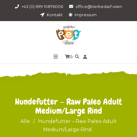
+43 (0) 699 10876006
office@tierbedarf.wien
Kontakt
Impressum
0
Hundefutter – Raw Paleo Adult
Medium/Large Rind
Alle
/
Hundefutter – Raw Paleo Adult
Medium/Large Rind