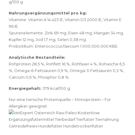
g/100 g.
Nahrungsergänzungsmittel pro kg:
Vitamine: Vitamin A 14.423 IE, Vitamin D3 2000 IE, Vitamin E
96 IE.
Spurenelemente: Zink 69 mg, Eisen 48 mg, Mangan 34 mg,
Kupfer 12 mg, Jod 1,7 mg, Selen 0,38 mg.
Probiotikum: Enterococcus faecium 1.000.000.000 KBE.
Analytische Bestandteile:
Rohprotein 28,5 %, Rohfett 16 %, Rohfaser 4 %, Rohasche 6,5
%, Omega-6-Fettsäuren 0,9 %, Omega-3-Fettsäuren 0,3 %,
Calcium 0,9 %, Phosphor 0,8 %.
Energiegehalt:
379 kcal/100 g.
Nur eine tierische Proteinquelle – Monoprotein – Für
Allergiker geeignet