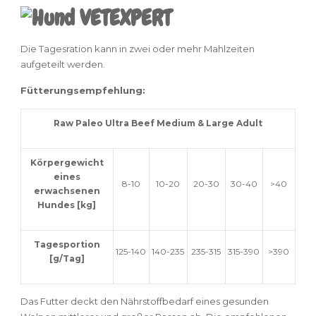
Die Tagesration kann in zwei oder mehr Mahlzeiten
aufgeteilt werden.
Fütterungsempfehlung:
Raw Paleo Ultra Beef Medium & Large Adult
Körpergewicht
eines
8-10
10-20
20-30
30-40
>40
erwachsenen
Hundes [kg]
Tagesportion
125-140
140-235
235-315
315-390
>390
[g/Tag]
Das Futter deckt den Nährstoffbedarf eines gesunden