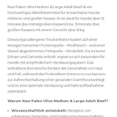
Raw Paleo Ultra Medium & Large Adult Beef ist ein
hochwertiges Alleinfuttermittel für erwachsene Hunde
mittlerer und großer Rassen. Es ist ideal für Hunde über 12
Monate (bei mittelgroßen Rassen) bzw. 15 Monate (bei
großen Rassen) mit einem Gewicht über 8 kg.
Dieses hypoallergene Trockenfutter basiert auf einer
einzigen tierischen Proteinquelle – Rindfleisch – und einer
darauf abgestimmten Fettquelle – Rinderfett. Da es keine
Erbsen und Getreide enthält, eignet es sich besonders für
Hunde mit empfindlichem Verdauungssystem. Das
enthaltene Borretschöl fördert die Gesundheit von Haut
und Fell, während das Probiotikum Enterococcus faecium
zur Aufrechterhaltung einer gesunden Darmflora beiträgt
und so eine optimale Verdauung und Nährstoffaufnahme
unterstützt.
Warum Raw Paleo Ultra Medium & Large Adult Beef?
Wissenschaftlich entwickelt:
Rezeptur von
erfahrenen Tierärzten und Ernährungswissenschaftlern.