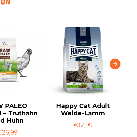
ion
W PALEO
Happy Cat Adult
H
 – Truthahn
Weide-Lamm
d Huhn
€12,99
€26,99