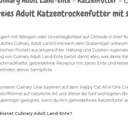
ulinary Adult Land-Ente - Katzenfutter - 1
eies Adult Katzentrockenfutter mit 
iert mit Allergien oder Unverträglichkeit auf Getreide in ihrer 
auliches Culinary Adult Land-Ente kann dein Stubentiger unbesc
ischen Protein aus artgerechter Haltung und Zutaten regionale
on Culinary Adult Land-Ente bietet damit alles, was deine Kat
chmackhafte, getreidefreie Rezeptur mit zarter Ente und feinen 
efinden deiner Samtpfote.
 unserer Culinary Linie basieren auf dem Happy Cat All in One C
toffformel auf natürliche Art und Weise die fünf wichtigsten Be
Stubentiger geeignet, wenn du ihm getreidefreies Katzenfutter 
 bietet Culinary Adult Land-Ente?