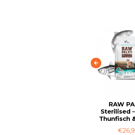
ten
Raw Paleo Kitten
RAW PA
tter
Rind - Katzenfutter
Sterilised 
Thunfisch 
€2,29
€26,