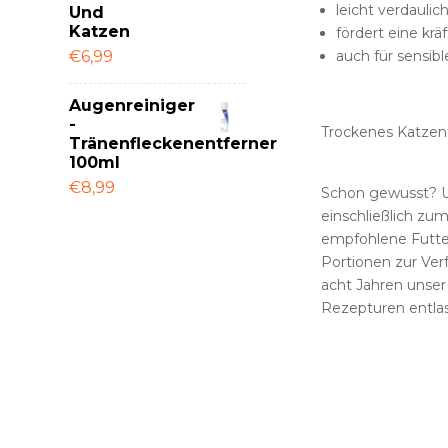
leicht verdaulic
Und
Katzen
fördert eine krä
€6,99
auch für sensib
Augenreiniger
-
Trockenes Katzen
Tränenfleckenentferner
100ml
€8,99
Schon gewusst? Uns
einschließlich zu
empfohlene Futter
Portionen zur Ver
acht Jahren unser
Rezepturen entlas