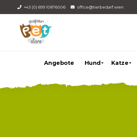
+43 (0) 699 10876006
office@tierbedarf.wien
Angebote
Hund
Katze