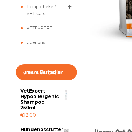
Tierapotheke /
VET-Care
VETEXPERT
Über uns
unsere Bestseller
VetExpert
Hypoallergenic
Shampoo
250ml
€12,00
Hundenassfutter