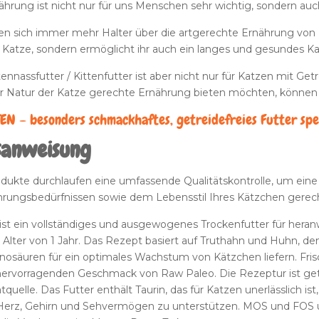
hrung ist nicht nur für uns Menschen sehr wichtig, sondern auch
en sich immer mehr Halter über die artgerechte Ernährung von Ka
Katze, sondern ermöglicht ihr auch ein langes und gesundes K
tennassfutter / Kittenfutter ist aber nicht nur für Katzen mit Get
er Natur der Katze gerechte Ernährung bieten möchten, können s
N – besonders schmackhaftes, getreidefreies Futter spez
sanweisung
odukte durchlaufen eine umfassende Qualitätskontrolle, um eine
ährungsbedürfnissen sowie dem Lebensstil Ihres Kätzchen gerec
ist ein vollständiges und ausgewogenes Trockenfutter für her
Alter von 1 Jahr. Das Rezept basiert auf Truthahn und Huhn, den
säuren für ein optimales Wachstum von Kätzchen liefern. Frisch
n hervorragenden Geschmack von Raw Paleo. Die Rezeptur ist getr
quelle. Das Futter enthält Taurin, das für Katzen unerlässlich 
Herz, Gehirn und Sehvermögen zu unterstützen. MOS und FOS u