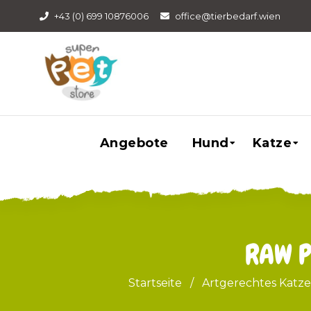
+43 (0) 699 10876006
office@tierbedarf.wien
Angebote
Hund
Katze
RAW P
Startseite
/
Artgerechtes Katz