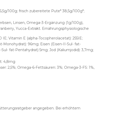
5g/100g; frisch zubereitete Pute* 38,5g/100g*;
ererbsen, Linsen, Omega-3-Ergänzung (1g/100g),
anberry, Yucca-Extrakt. Ernährungsphysiologische
0 IE; Vitamin E (alpha-Tocopherolacetat): 255IE;
-Monohydrat): 96mg; Eisen (Eisen-II-Sul- fat-
ul- fat-Pentahydrat) 5mg; Jod (Kaliumjodid): 3,7mg;
t: 4,8mg
aser: 2,5%; Omega-6-Fettsäuren: 3%; Omega-3-FS: 1%,
 Fütterungsratgeber angegeben. Bei erhöhtem