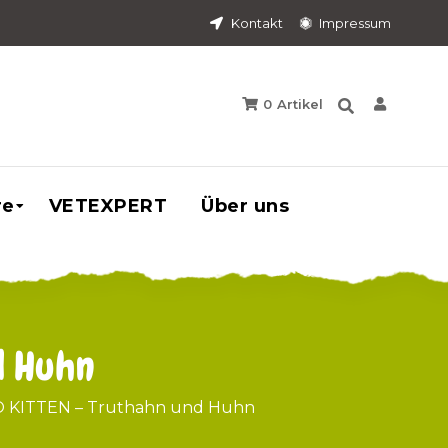
Kontakt
Impressum
0
Artikel
re
VETEXPERT
Über uns
d Huhn
 KITTEN – Truthahn und Huhn