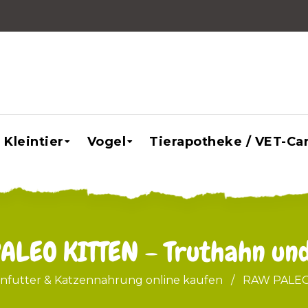
Kleintier
Vogel
Tierapotheke / VET-Ca
ALEO KITTEN – Truthahn un
enfutter & Katzennahrung online kaufen
/
RAW PALEO