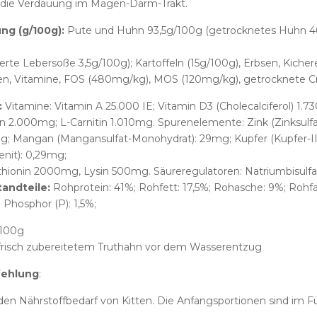
 die Verdauung im Magen-Darm-Trakt.
g (g/100g):
Pute und Huhn 93,5g/100g (getrocknetes Huhn 46,
ierte Lebersoße 3,5g/100g); Kartoffeln (15g/100g), Erbsen, Kich
lien, Vitamine, FOS (480mg/kg), MOS (120mg/kg), getrocknete Cr
:
Vitamine: Vitamin A 25.000 IE; Vitamin D3 (Cholecalciferol) 1.73
in 2.000mg; L-Carnitin 1.010mg. Spurenelemente: Zink (Zinksulfat
; Mangan (Mangansulfat-Monohydrat): 29mg; Kupfer (Kupfer-II-S
enit): 0,29mg;
hionin 2000mg, Lysin 500mg. Säureregulatoren: Natriumbisulfa
andteile:
Rohprotein: 41%; Rohfett: 17,5%; Rohasche: 9%; Rohf
; Phosphor (P): 1,5%;
/100g
 frisch zubereitetem Truthahn vor dem Wasserentzug
fehlung
:
den Nährstoffbedarf von Kitten. Die Anfangsportionen sind im