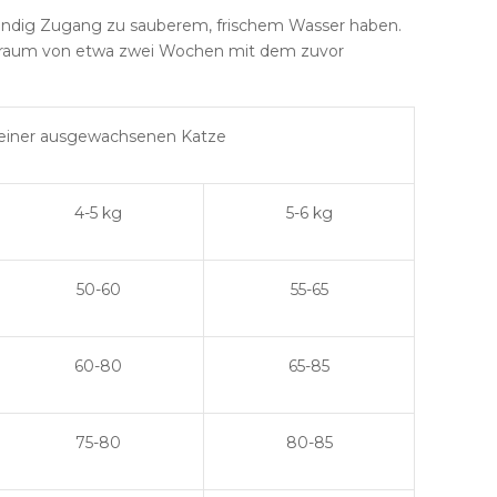
 ständig Zugang zu sauberem, frischem Wasser haben.
Zeitraum von etwa zwei Wochen mit dem zuvor
 einer ausgewachsenen Katze
4-5 kg
5-6 kg
50-60
55-65
60-80
65-85
75-80
80-85