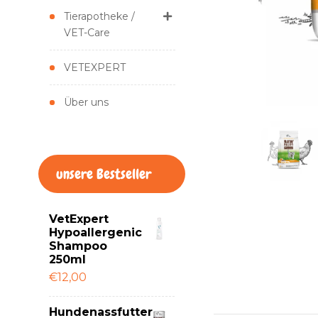
Tierapotheke /
VET-Care
VETEXPERT
Über uns
unsere Bestseller
VetExpert
Hypoallergenic
Shampoo
250ml
€12,00
Hundenassfutter