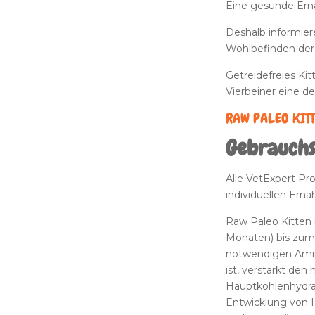
Eine gesunde Ernä
Deshalb informier
Wohlbefinden der 
Getreidefreies
Kit
Vierbeiner eine d
RAW PALEO KITTE
Gebrauch
Alle VetExpert Pr
individuellen Ern
Raw Paleo Kitten 
Monaten) bis zum 
notwendigen Amino
ist, verstärkt de
Hauptkohlenhydrat
Entwicklung von 