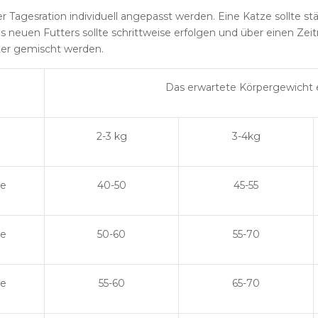
der Tagesration individuell angepasst werden. Eine Katze sollte
s neuen Futters sollte schrittweise erfolgen und über einen 
er gemischt werden.
Das erwartete Körpergewicht
2-3 kg
3-4kg
te
40-50
45-55
te
50-60
55-70
te
55-60
65-70