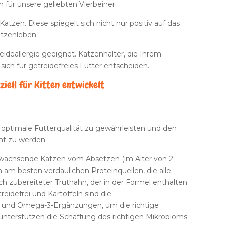
 für unsere geliebten Vierbeiner.
tzen. Diese spiegelt sich nicht nur positiv auf das
atzenleben.
reideallergie geeignet. Katzenhalter, die Ihrem
ich für getreidefreies Futter entscheiden.
iell für Kitten entwickelt
 optimale Futterqualität zu gewährleisten und den
ht zu werden.
anwachsende Katzen vom Absetzen (im Alter von 2
 am besten verdaulichen Proteinquellen, die alle
 zubereiteter Truthahn, der in der Formel enthalten
eidefrei und Kartoffeln sind die
ist, und Omega-3-Ergänzungen, um die richtige
nterstützen die Schaffung des richtigen Mikrobioms