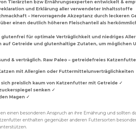
von Tierärzten bzw Ernährungsexperten entwickelt & emp
Deklaration und Erklärung aller verwendeter Inhaltsstoffe
schmackhaft – Hervorragende Akzeptanz durch leckeren 
 über einen deutlich höheren Fleischanteil als herkömmlic
glutenfrei für optimale Verträglichkeit und niedriges Aller
n auf Getreide und glutenhaltige Zutaten, um möglichen U
und & verträglich. Raw Paleo – getreidefreies Katzenfutte
 Katzen mit Allergien oder Futtermittelunverträglichkeiten
sich preislich kaum von Katzenfutter mit Getreide ✓
zuckerspiegel senken ✓
 den Magen ✓
n einen besonderen Anspruch an ihre Ernährung und sollten dah
tzenfutter enthalten gegenüber anderen Futtersorten besonder
nterstützen.