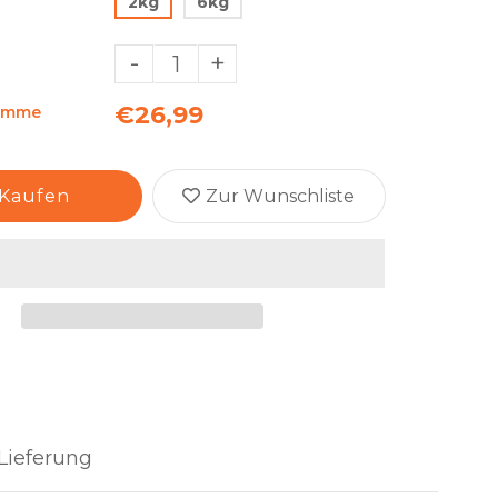
2kg
6kg
-
+
€26,99
umme
Kaufen
Zur Wunschliste
Lieferung