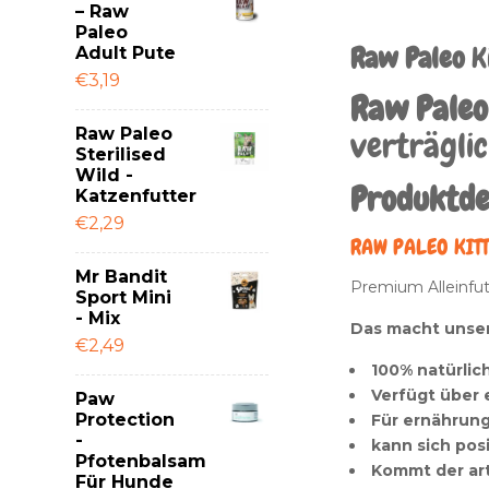
– Raw
Paleo
Raw Paleo
K
Adult Pute
€3,19
Raw Paleo 
Raw Paleo
verträglic
Sterilised
Wild -
Produktde
Katzenfutter
€2,29
RAW PALEO KITT
Mr Bandit
Premium Alleinfut
Sport Mini
- Mix
Das macht unser 
€2,49
100% natürlic
Verfügt über 
Paw
Protection
Für ernährung
-
kann sich pos
Pfotenbalsam
Kommt der ar
Für Hunde