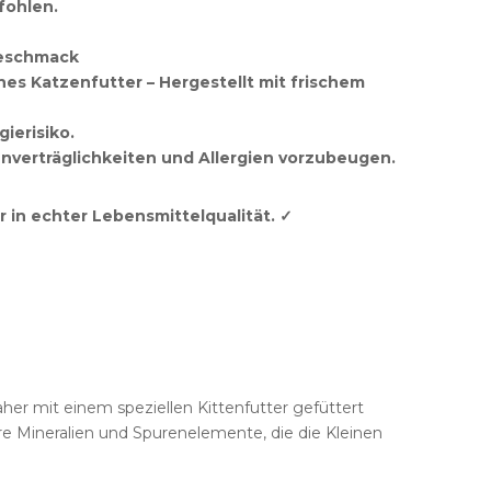
fohlen.
Geschmack
hes Katzenfutter – Hergestellt mit frischem
gierisiko.
nverträglichkeiten und Allergien vorzubeugen.
r in echter Lebensmittelqualität. ✓
er mit einem speziellen Kittenfutter gefüttert
e Mineralien und Spurenelemente, die die Kleinen