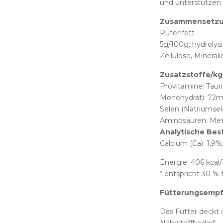
und unterstützen
Zusammensetzun
Putenfett
5g/100g; hydrolys
Zellulose, Minera
Zusatzstoffe/kg
Provitamine: Taur
Monohydrat): 72mg
Selen (Natriumsel
Aminosäuren: Met
Analytische Best
Calcium (Ca): 1,9%
Energie: 406 kcal
* entspricht 30 %
Fütterungsemp
Das Futter deckt 