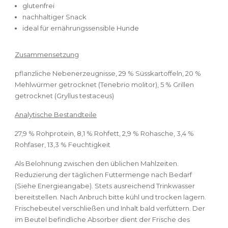
glutenfrei
nachhaltiger Snack
ideal für ernährungssensible Hunde
Zusammensetzung
pflanzliche Nebenerzeugnisse, 29 % Süsskartoffeln, 20 %
Mehlwürmer getrocknet (Tenebrio molitor), 5 % Grillen
getrocknet (Gryllus testaceus)
Analytische Bestandteile
27,9 % Rohprotein, 8,1 % Rohfett, 2,9 % Rohasche, 3,4 %
Rohfaser, 13,3 % Feuchtigkeit
Als Belohnung zwischen den üblichen Mahlzeiten.
Reduzierung der täglichen Futtermenge nach Bedarf
(Siehe Energieangabe). Stets ausreichend Trinkwasser
bereitstellen. Nach Anbruch bitte kühl und trocken lagern.
Frischebeutel verschließen und Inhalt bald verfüttern. Der
im Beutel befindliche Absorber dient der Frische des