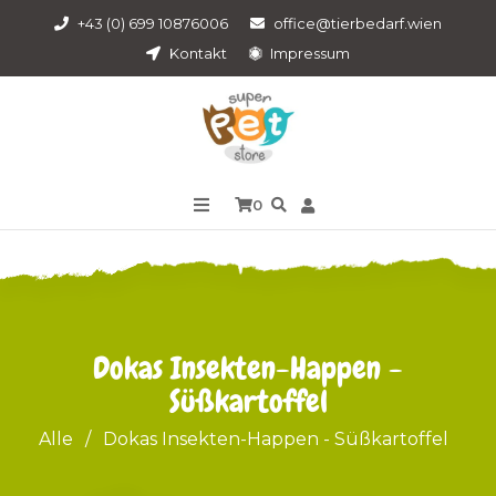
+43 (0) 699 10876006
office@tierbedarf.wien
Kontakt
Impressum
0
Dokas Insekten-Happen -
Süßkartoffel
Alle
/
Dokas Insekten-Happen - Süßkartoffel