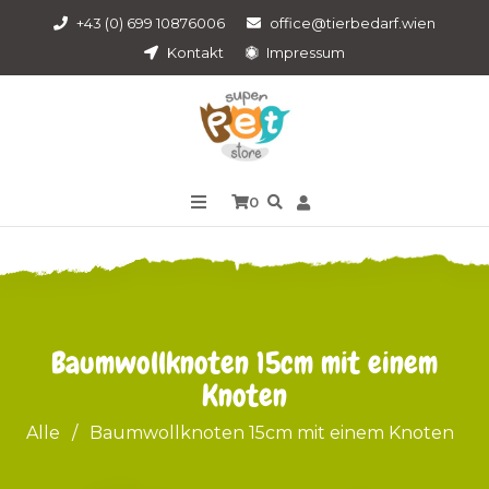
+43 (0) 699 10876006
office@tierbedarf.wien
Kontakt
Impressum
0
Baumwollknoten 15cm mit einem
Knoten
Alle
/
Baumwollknoten 15cm mit einem Knoten