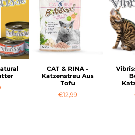
atural
CAT & RINA -
Vibris
tter
Katzenstreu Aus
B
Tofu
Kat
0
€12,99