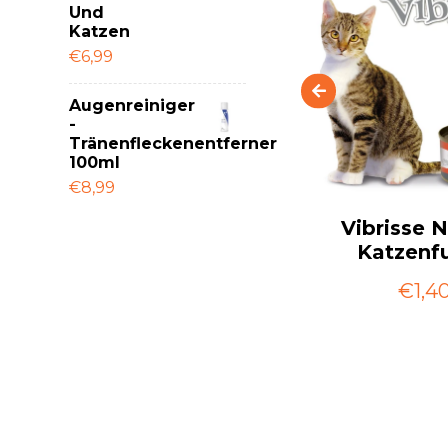
Und
Katzen
€6,99
Augenreiniger
-
Tränenfleckenentferner
100ml
€8,99
une
VetExpert Calm &
Vibrisse N
eln
Relax 30 Kapseln
Katzenfu
Twist-OFF
€1,4
€10,00