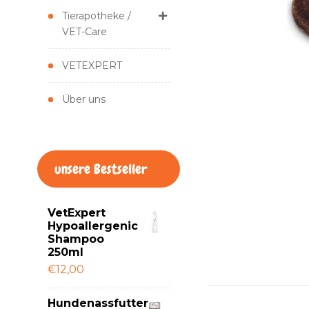
Tierapotheke /
VET-Care
VETEXPERT
Über uns
unsere Bestseller
VetExpert
Hypoallergenic
Shampoo
250ml
€12,00
Hundenassfutter