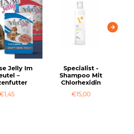
se Jelly Im
Specialist -
eutel –
Shampoo Mit
Ka
zenfutter
Chlorhexidin
€1,45
€15,00