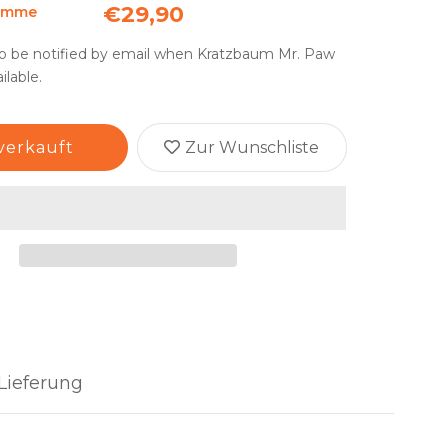
€29,90
umme
o be notified by email when Kratzbaum Mr. Paw
lable.
verkauft
Zur Wunschliste
Lieferung