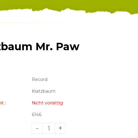
zbaum Mr. Paw
Record
Kratzbaum
t :
Nicht vorrättig
6146
-
+