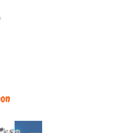
.
ion