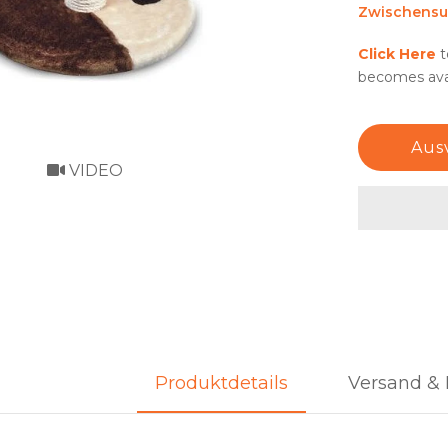
Zwischens
Click Here
t
becomes avai
Aus
VIDEO
Produktdetails
Versand & 