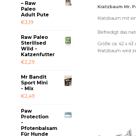
– Raw
Kratzbaum Mr. 
Paleo
Adult Pute
Kratzbaum mit ein
€3,19
Befriedigt das nat
Raw Paleo
Sterilised
Größe ca. 42 x 43
Wild -
Kratzbaum wird zer
Katzenfutter
€2,29
Mr Bandit
Sport Mini
- Mix
€2,49
Paw
Protection
-
Pfotenbalsam
Für Hunde