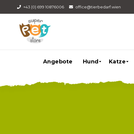
+43 (0) 699 10876006
office@tierbedarf.wien
Angebote
Hund
Katze