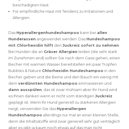
beschädigten Haut.
Für empfindliche Haut mit Tendenz zu Irritationen und
Allergien.
Das
Hyperallergenhundeshampoo
kann bei
allen
Hunderassen
angewendet werden. Das
Hundeshampoo
mit Chlorhexidin hilft
den
Juckreiz sofort zu nehmen
.
Bei Hunden die an
Gräser Allergien
leiden (die sehr stark
im Zunehmen sind) sollten Sie nach dem Gassi gehen, einen
Becher mit warmen Wasser bereitstellen ein paar Tropfen
Bubbles & Nature
Chlorhexidin Hundeshampoo
in den
Becher geben und die Beine und den Bauch ein wenig mit
dem
verdünnten Hundeshampoo
einmassieren und
dann ausspülen
, das ist zwar mühsam aber Ihr Hund wird
es Ihnen danken wenn er nicht vom ständigen
Juckreiz
geplagt ist. Wenn Ihr Hund generell zu stärkeren Allergien
neigt, verwenden Sie das
Hyperallergen
Hundeshampoo
allerdings nur mal an einer kleinen Stelle,
denn die Inhaltsstoffe sind zwar generell sehr gut verträglich
aber es gibt ja kaum noch etwas auf das man nicht