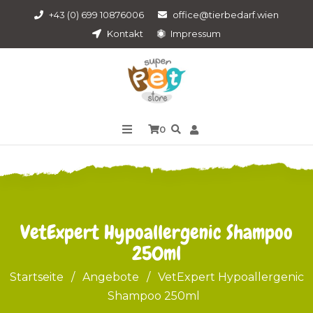
+43 (0) 699 10876006
office@tierbedarf.wien
Kontakt
Impressum
0
VetExpert Hypoallergenic Shampoo
250ml
Startseite
/
Angebote
/
VetExpert Hypoallergenic
Shampoo 250ml